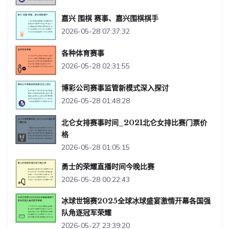
嘉兴 围棋 赛事、嘉兴围棋棋手
2026-05-28 07:37:32
各种体育赛事
2026-05-28 02:31:55
博彩公司赛事监管新模式深入探讨
2026-05-28 01:48:28
北仑女排赛事时间_2021北仑女排比赛门票价
格
2026-05-28 01:05:15
勇士的荣耀直播时间今晚比赛
2026-05-28 00:22:43
冰球世锦赛2025全球冰球盛宴激情开幕各国强
队角逐冠军荣耀
2026-05-27 23:39:20