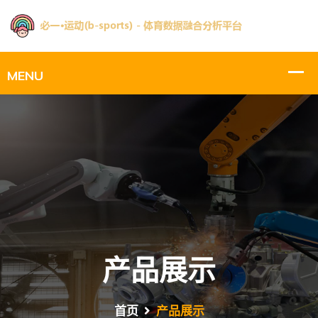
产品展示
首页
产品展示