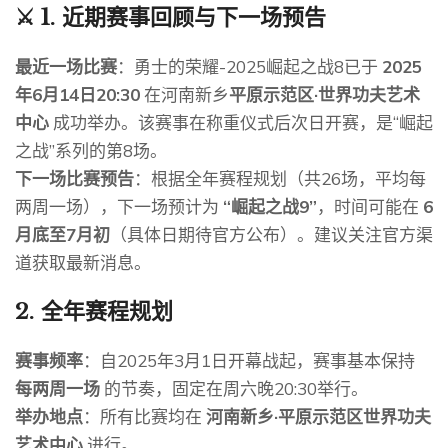
⚔️ 1.
近期赛事回顾与下一场预告
最近一场比赛
：勇士的荣耀-2025崛起之战8已于
2025
年6月14日20:30
在河南新乡
平原示范区·世界功夫艺术
中心
成功举办。该赛事在称重仪式后次日开赛，是“崛起
之战”系列的第8场。
下一场比赛预告
：根据全年赛程规划（共26场，平均每
两周一场），下一场预计为
“崛起之战9”
，时间可能在
6
月底至7月初
（具体日期待官方公布）。建议关注官方渠
道获取最新消息。
2.
全年赛程规划
赛事频率
：自2025年3月1日开幕战起，赛事基本保持
每两周一场
的节奏，固定在周六晚20:30举行。
举办地点
：所有比赛均在
河南新乡·平原示范区世界功夫
艺术中心
进行。