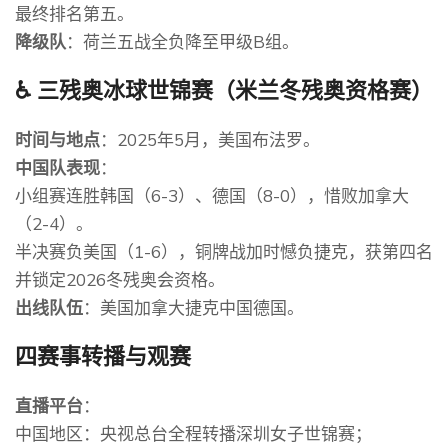
最终排名第五。
降级队
：荷兰五战全负降至甲级B组。
♿
三残奥冰球世锦赛（米兰冬残奥资格赛）
时间与地点
：2025年5月，美国布法罗。
中国队表现
：
小组赛连胜韩国（6-3）、德国（8-0），惜败加拿大
（2-4）。
半决赛负美国（1-6），铜牌战加时憾负捷克，获第四名
并锁定2026冬残奥会资格。
出线队伍
：美国加拿大捷克中国德国。
四赛事转播与观赛
直播平台
：
中国地区：央视总台全程转播深圳女子世锦赛；