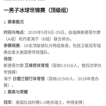
一男子冰球世锦赛（顶级组）
1.
赛事概况
时间与地点
：2025年5月9日-25日，由瑞典斯德哥尔摩
（A组）和丹麦海宁（B组）联合举办。
参赛规模
：16支顶级球队分两组角逐，包括卫冕冠军瑞
典加拿大美国等传统强队。
场馆
：
斯德哥尔摩
艾维奇体育馆
（容纳13,516人，曾四次举办
世锦赛）
海宁
日德兰银行体育馆
（容纳10,500人，2018年曾办
赛）。
2.
赛果与荣耀
冠军
：美国队加时赛1-0绝杀瑞士，夺得金牌；