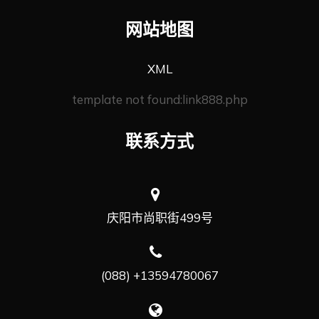
网站地图
XML
template not found:link888.php
联系方式
庆阳市尚职街499号
(088) +13594780067